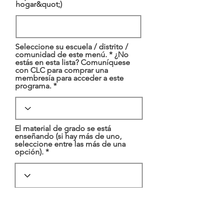
hogar&quot;)
Seleccione su escuela / distrito /
comunidad de este menú. * ¿No
estás en esta lista? Comuníquese
con CLC para comprar una
membresía para acceder a este
programa. *
El material de grado se está
enseñando (si hay más de uno,
seleccione entre las más de una
opción). *
Clase / asignatura en la que se
imparte este curso